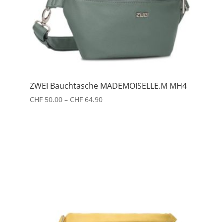
ZWEI Bauchtasche MADEMOISELLE.M MH4
Preisspanne:
CHF
50.00
–
CHF
64.90
CHF 50.00
bis
CHF 64.90