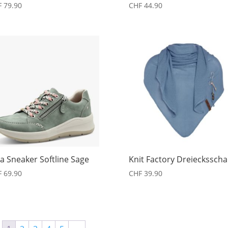
F
79.90
CHF
44.90
a Sneaker Softline Sage
Knit Factory Dreiecksscha
F
69.90
CHF
39.90