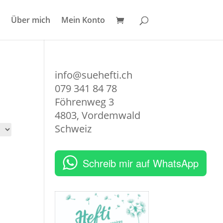
Über mich
Mein Konto
info@suehefti.ch
079 341 84 78
Föhrenweg 3
4803
,
Vordemwald
Schweiz
Schreib mir auf WhatsApp