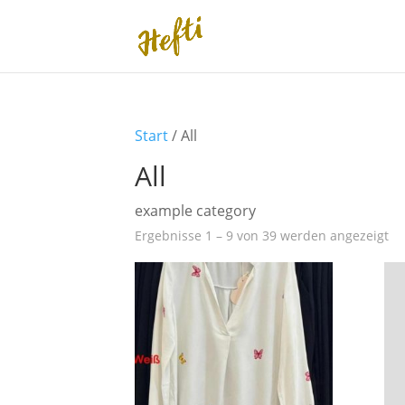
Start
/ All
All
example category
Ergebnisse 1 – 9 von 39 werden angezeigt