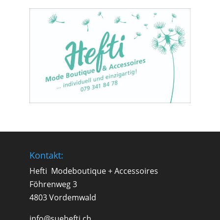
Kontakt:
Hefti Modeboutique + Accessoires
Föhrenweg 3
4803 Vordemwald
info@suehefti.ch