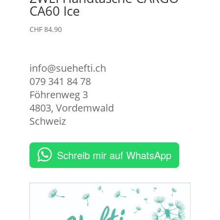
CA60 Ice
CHF
84.90
info@suehefti.ch
079 341 84 78
Föhrenweg 3
4803
,
Vordemwald
Schweiz
Schreib mir auf WhatsApp