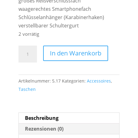
großes Reißverschlussfach
waagerechtes Smartphonefach
Schlüsselanhänger (Karabinerhaken)
verstellbarer Schultergurt
2 vorrätig
ZWEI
In den Warenkorb
Handtasche
MADEMOISELLE.M
M1
Artikelnummer:
5.17
Kategorien:
Accessoires
,
Nubuk
Taschen
Schwarz
Menge
Beschreibung
Rezensionen (0)