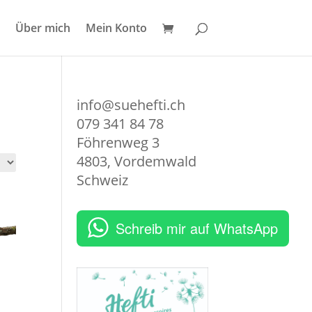
Über mich
Mein Konto
info@suehefti.ch
079 341 84 78
Föhrenweg 3
4803
,
Vordemwald
Schweiz
Schreib mir auf WhatsApp