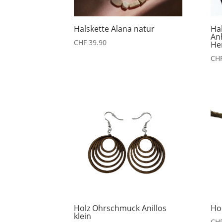
Halskette Alana natur
Hal
An
CHF
39.90
He
CH
Holz Ohrschmuck Anillos
Ho
klein
CH