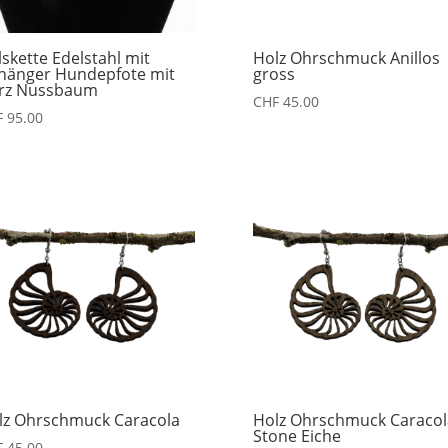
skette Edelstahl mit
Holz Ohrschmuck Anillos
hänger Hundepfote mit
gross
rz Nussbaum
CHF
45.00
F
95.00
lz Ohrschmuck Caracola
Holz Ohrschmuck Caracol
Stone Eiche
F
45.00