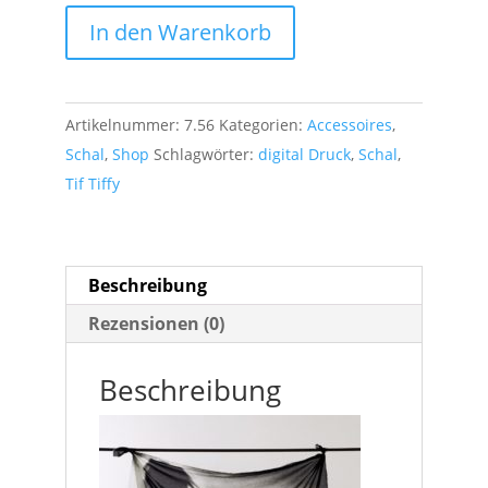
Tif
In den Warenkorb
Tiffy
Schal
digital
Artikelnummer:
7.56
Kategorien:
Accessoires
,
gedruckt
Schal
,
Shop
Schlagwörter:
digital Druck
,
Schal
,
Menge
Tif Tiffy
Beschreibung
Rezensionen (0)
Beschreibung